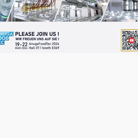
ÜBER: SCHIEBEN DER LEEREN
BEHÄLTER, PRÄZISES BEFÜLLEN,
AUFSETZEN DER DECKEL,
FEHLERFREIES VERSCHWEISSEN
UND ANSCHLIESSENDE
REIBUNGSLOSE ÜBERGABE DER
VERSIEGELTEN VERPACKUNGEN
AN DAS FÖRDERBA ND
ukunft der Abfülllösungen mit d
ions-Serie – wo kompaktes Des