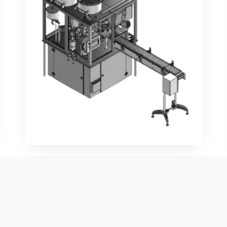
666
ALS VIELSEITIGER MITTELWEG
ZWISCHEN DER 333 UND DER 888
IST DIE 666 FÜR MITTLERE BIS