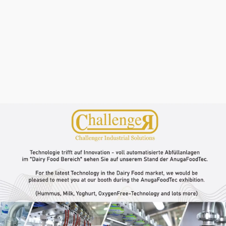
HOHE
PRODUKTIONSANFORDERUNGEN
GEEIGNET. MIT EINER LEISTUNG
VON 1.500 BIS 2.500 EINHEITEN
PRO STUNDE IST ES EIN
WUNDERWERK DES
KREISLAUFSYSTEMS. OB
FLÜSSIGKEITEN ODER
HALBFLÜSSIGKEITEN, DIESE
MASCHINE FÜLLT EINE VIELZAHL
VON KUNSTSTOFFBEHÄLTERN IN
VERSCHIEDENEN GRÖSSEN UND
FORMEN. DIE FÜNF SCHRITTE
GEHEN NAHTLOS INEINANDER