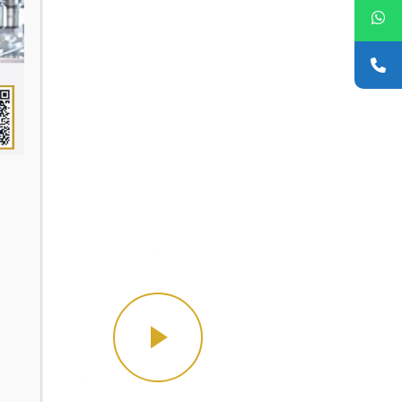
er
ign