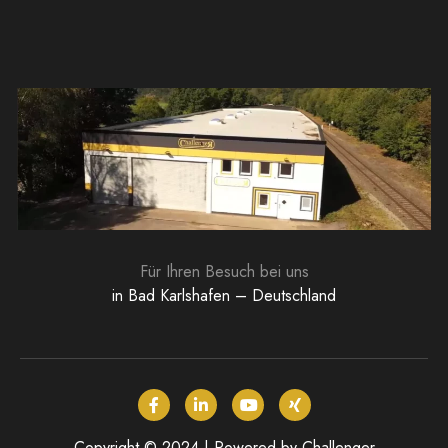
Für Ihren Besuch bei uns
in Bad Karlshafen – Deutschland
F
L
Y
X
a
i
o
I
Copyright © 2024 | Powered by Challenger